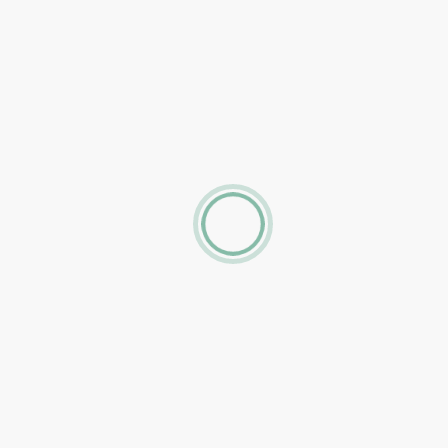
LES 2 ALPES
6 Couchages
Appartement
OLYMPE
LES 2 ALPES
6 Couchages
Appartement
3300
LES 2 ALPES
6 Couchages
Duplex
ALBERGES
LES 2 ALPES
6 Couchages