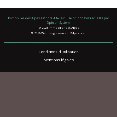
Immobilier des Alpes
est noté
4.67
sur
5
selon
772
avis recueillis par
Opinion System
.
© 2026 Immobilier des Alpes
® 2026 Webdesign
www.clic2alpes.com
Conditions d'utilisation
Mentions légales