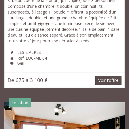
Situé au coeur de la station, joli Duplex,pour 8 personnes!
Composé d'une chambre lit double, un coin nuit lits
superposés, à l'étage 1 ''boudoir'' offrant la possibilité d'un
couchages double, et une grande chambre équipée de 2 lits
simples et un lit gigogne. Une lumineuse pièce de vie avec
une cuisiné équipée joliment décorée. 1 salle de bain, 1 salle
d'eau et lieu d'aisance séparé. Grace à son emplacement,
tout votre séjour pourra se dérouler à pieds.
LES 2 ALPES
Ref. LOC-MEI64
Wifi
De 675 à 3 100 €
Voir l'offre
Location