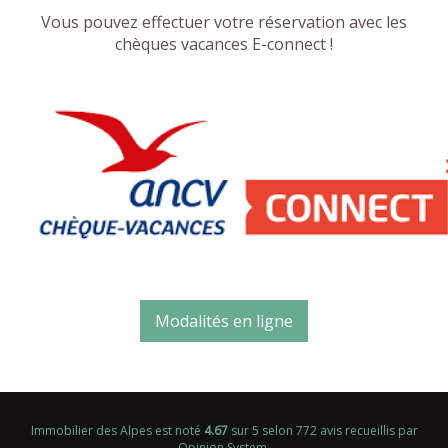
Vous pouvez effectuer votre réservation avec les
chèques vacances E-connect !
Modalités en ligne
Immobilier des Alpes
est noté
4.67
sur
5
selon
772
avis recueillis par
Opinion System
.