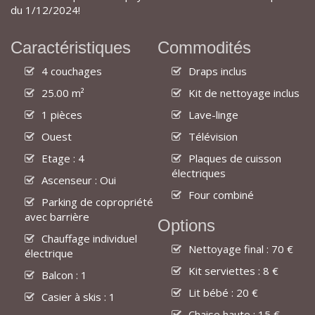
du 1/12/2024!
Caractéristiques
Commodités
4 couchages
Draps inclus
25.00 m²
Kit de nettoyage inclus
1 pièces
Lave-linge
Ouest
Télévision
Etage : 4
Plaques de cuisson
électriques
Ascenseur : Oui
Four combiné
Parking de copropriété
avec barrière
Options
Chauffage individuel
Nettoyage final : 70 €
électrique
Kit serviettes : 8 €
Balcon : 1
Lit bébé : 20 €
Casier à skis : 1
Chaise haute : 15 €