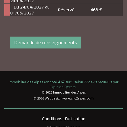
24/04/2027
Du 24/04/2027 au
Réservé
468 €
01/05/2027
Demande de renseignements
Immobilier des Alpes
est noté
4.67
sur
5
selon
772
avis recueillis par
Opinion System
.
© 2026 Immobilier des Alpes
® 2026 Webdesign
www.clic2alpes.com
Conditions d'utilisation