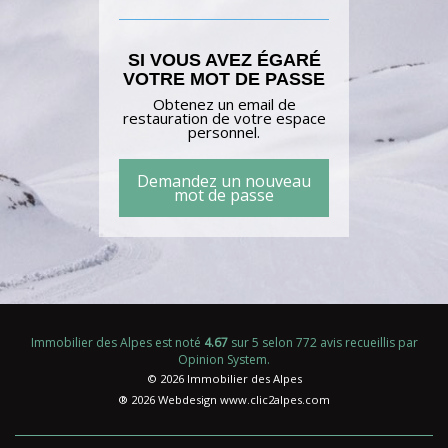
SI VOUS AVEZ ÉGARÉ
VOTRE MOT DE PASSE
Obtenez un email de
restauration de votre espace
personnel.
Demandez un nouveau
mot de passe
Immobilier des Alpes
est noté
4.67
sur
5
selon
772
avis recueillis par
Opinion System
.
© 2026 Immobilier des Alpes
® 2026 Webdesign
www.clic2alpes.com