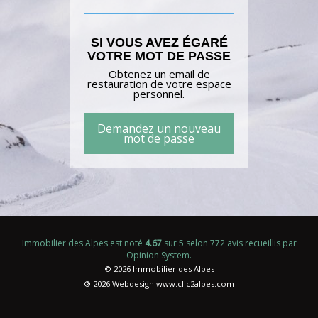
SI VOUS AVEZ ÉGARÉ
VOTRE MOT DE PASSE
Obtenez un email de
restauration de votre espace
personnel.
Demandez un nouveau
mot de passe
Immobilier des Alpes
est noté
4.67
sur
5
selon
772
avis recueillis par
Opinion System
.
© 2026 Immobilier des Alpes
® 2026 Webdesign
www.clic2alpes.com